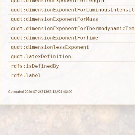
qudt:dimensionExponentForLength
qudt:dimensionExponentForLuminousIntensit
qudt:dimensionExponentForMass
qudt:dimensionExponentForThermodynamicTem
qudt:dimensionExponentForTime
qudt:dimensionlessExponent
qudt:latexDefinition
rdfs:isDefinedBy
rdfs:label
Generated 2026-07-28T13:53:12.921+00:00