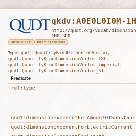
qkdv:A0E0L0I0M-1
http://qudt.org/vocab/dimension
1H0T3D0
Turtle snippet
Incoming relations
qudt:QuantityKindDimensionVector
Types:
,
qudt:QuantityKindDimensionVector_ISO
,
qudt:QuantityKindDimensionVector_Imperial
,
qudt:QuantityKindDimensionVector_SI
Predicate
rdf:type
qudt:dimensionExponentForAmountOfSubstanc
qudt:dimensionExponentForElectricCurrent