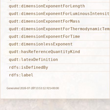
qudt:dimensionExponentForLength
qudt:dimensionExponentForLuminousIntensit
qudt:dimensionExponentForMass
qudt:dimensionExponentForThermodynamicTem
qudt:dimensionExponentForTime
qudt:dimensionlessExponent
qudt:hasReferenceQuantityKind
qudt:latexDefinition
rdfs:isDefinedBy
rdfs:label
Generated 2026-07-28T13:53:12.921+00:00