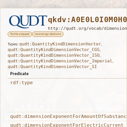
qkdv:A0E0L0I0M0H
http://qudt.org/vocab/dimension
Turtle snippet
Incoming relations
qudt:QuantityKindDimensionVector
Types:
,
qudt:QuantityKindDimensionVector_CGS
,
qudt:QuantityKindDimensionVector_ISO
,
qudt:QuantityKindDimensionVector_Imperial
,
qudt:QuantityKindDimensionVector_SI
Predicate
rdf:type
qudt:dimensionExponentForAmountOfSubstanc
qudt:dimensionExponentForElectricCurrent