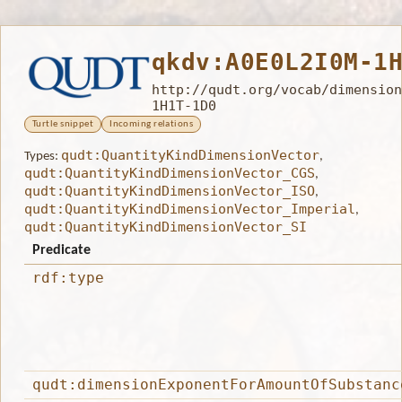
qkdv:A0E0L2I0M-1
http://qudt.org/vocab/dimension
1H1T-1D0
Turtle snippet
Incoming relations
qudt:QuantityKindDimensionVector
Types:
,
qudt:QuantityKindDimensionVector_CGS
,
qudt:QuantityKindDimensionVector_ISO
,
qudt:QuantityKindDimensionVector_Imperial
,
qudt:QuantityKindDimensionVector_SI
Predicate
rdf:type
qudt:dimensionExponentForAmountOfSubstanc