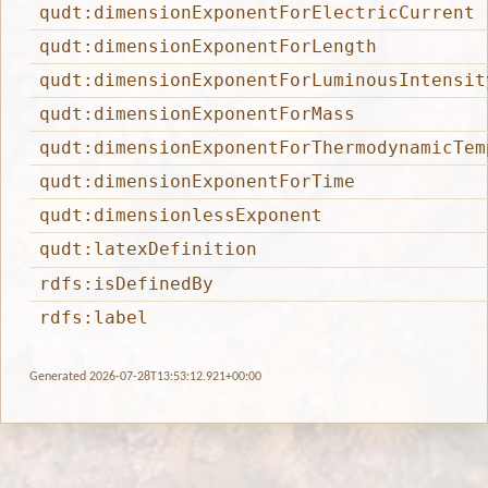
qudt:dimensionExponentForElectricCurrent
qudt:dimensionExponentForLength
qudt:dimensionExponentForLuminousIntensit
qudt:dimensionExponentForMass
qudt:dimensionExponentForThermodynamicTem
qudt:dimensionExponentForTime
qudt:dimensionlessExponent
qudt:latexDefinition
rdfs:isDefinedBy
rdfs:label
Generated 2026-07-28T13:53:12.921+00:00