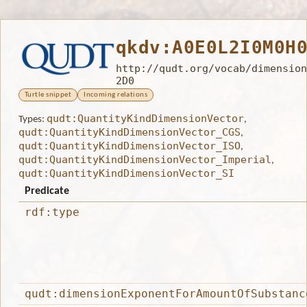
qkdv:A0E0L2I0M0H
http://qudt.org/vocab/dimension
2D0
Turtle snippet
Incoming relations
qudt:QuantityKindDimensionVector
Types:
,
qudt:QuantityKindDimensionVector_CGS
,
qudt:QuantityKindDimensionVector_ISO
,
qudt:QuantityKindDimensionVector_Imperial
,
qudt:QuantityKindDimensionVector_SI
Predicate
rdf:type
qudt:dimensionExponentForAmountOfSubstanc