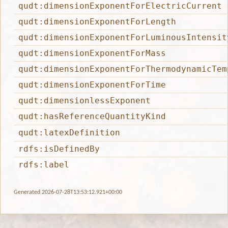
qudt:dimensionExponentForElectricCurrent
qudt:dimensionExponentForLength
qudt:dimensionExponentForLuminousIntensit
qudt:dimensionExponentForMass
qudt:dimensionExponentForThermodynamicTem
qudt:dimensionExponentForTime
qudt:dimensionlessExponent
qudt:hasReferenceQuantityKind
qudt:latexDefinition
rdfs:isDefinedBy
rdfs:label
Generated 2026-07-28T13:53:12.921+00:00