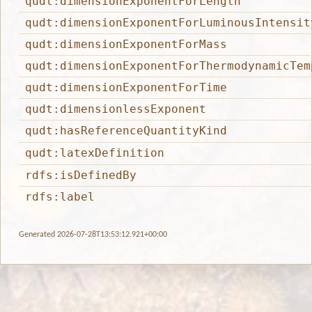
qudt:dimensionExponentForLength
qudt:dimensionExponentForLuminousIntensit
qudt:dimensionExponentForMass
qudt:dimensionExponentForThermodynamicTem
qudt:dimensionExponentForTime
qudt:dimensionlessExponent
qudt:hasReferenceQuantityKind
qudt:latexDefinition
rdfs:isDefinedBy
rdfs:label
Generated 2026-07-28T13:53:12.921+00:00