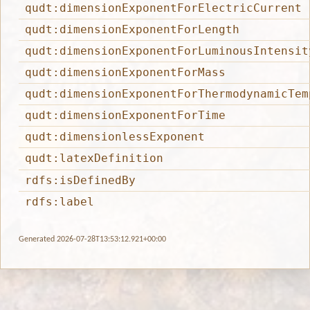
qudt:dimensionExponentForElectricCurrent
qudt:dimensionExponentForLength
qudt:dimensionExponentForLuminousIntensit
qudt:dimensionExponentForMass
qudt:dimensionExponentForThermodynamicTem
qudt:dimensionExponentForTime
qudt:dimensionlessExponent
qudt:latexDefinition
rdfs:isDefinedBy
rdfs:label
Generated 2026-07-28T13:53:12.921+00:00