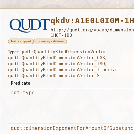
qkdv:A1E0L0I0M-1
http://qudt.org/vocab/dimension
1H0T-1D0
Turtle snippet
Incoming relations
qudt:QuantityKindDimensionVector
Types:
,
qudt:QuantityKindDimensionVector_CGS
,
qudt:QuantityKindDimensionVector_ISO
,
qudt:QuantityKindDimensionVector_Imperial
,
qudt:QuantityKindDimensionVector_SI
Predicate
rdf:type
qudt:dimensionExponentForAmountOfSubstanc