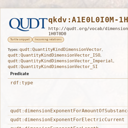
qkdv:A1E0L0I0M-1
http://qudt.org/vocab/dimension
1H0T0D0
Turtle snippet
Incoming relations
qudt:QuantityKindDimensionVector
Types:
,
qudt:QuantityKindDimensionVector_ISO
,
qudt:QuantityKindDimensionVector_Imperial
,
qudt:QuantityKindDimensionVector_SI
Predicate
rdf:type
qudt:dimensionExponentForAmountOfSubstanc
qudt:dimensionExponentForElectricCurrent