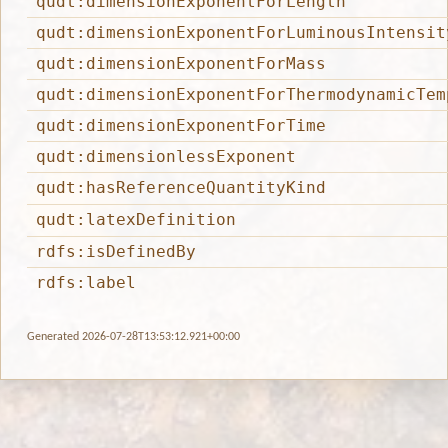
qudt:dimensionExponentForLength
qudt:dimensionExponentForLuminousIntensit
qudt:dimensionExponentForMass
qudt:dimensionExponentForThermodynamicTem
qudt:dimensionExponentForTime
qudt:dimensionlessExponent
qudt:hasReferenceQuantityKind
qudt:latexDefinition
rdfs:isDefinedBy
rdfs:label
Generated 2026-07-28T13:53:12.921+00:00