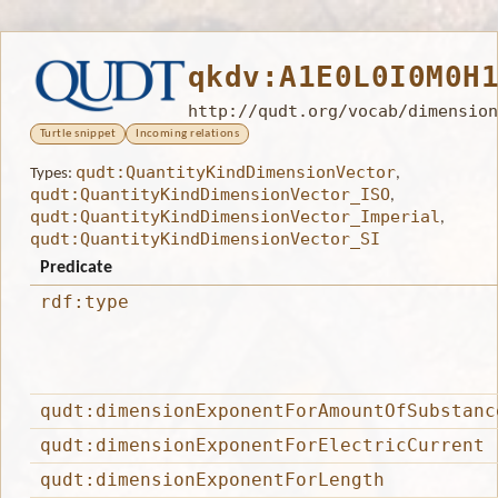
qkdv:A1E0L0I0M0H
http://qudt.org/vocab/dimension
Turtle snippet
Incoming relations
qudt:QuantityKindDimensionVector
Types:
,
qudt:QuantityKindDimensionVector_ISO
,
qudt:QuantityKindDimensionVector_Imperial
,
qudt:QuantityKindDimensionVector_SI
Predicate
rdf:type
qudt:dimensionExponentForAmountOfSubstanc
qudt:dimensionExponentForElectricCurrent
qudt:dimensionExponentForLength