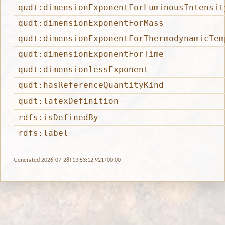
qudt:dimensionExponentForLuminousIntensit
qudt:dimensionExponentForMass
qudt:dimensionExponentForThermodynamicTem
qudt:dimensionExponentForTime
qudt:dimensionlessExponent
qudt:hasReferenceQuantityKind
qudt:latexDefinition
rdfs:isDefinedBy
rdfs:label
Generated 2026-07-28T13:53:12.921+00:00