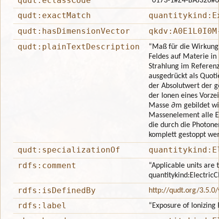
qudt:eclassCode
“0173-1#Z4-BAJ326#
qudt:exactMatch
quantitykind:E
qudt:hasDimensionVector
qkdv:A0E1L0I0M
qudt:plainTextDescription
“Maß für die Wirkung
Feldes auf Materie in 
Strahlung im Referenz
ausgedrückt als Quot
der Absolutwert der 
der Ionen eines Vorzeic
Masse ∂m gebildet wi
Massenelement alle El
die durch die Photone
komplett gestoppt we
qudt:specializationOf
quantitykind:E
rdfs:comment
“Applicable units are 
quantitykind:Electri
rdfs:isDefinedBy
http://qudt.org/3.5.0
rdfs:label
“Exposure of Ionizing