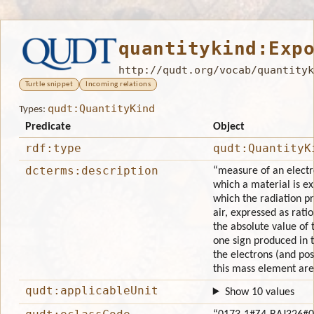
quantitykind:Exp
http://qudt.org/vocab/quantityk
Turtle snippet
Incoming relations
qudt:QuantityKind
Types:
Predicate
Object
rdf:type
qudt:QuantityK
dcterms:description
“measure of an electr
which a material is ex
which the radiation p
air, expressed as rat
the absolute value of 
one sign produced in 
the electrons (and pos
this mass element are
qudt:applicableUnit
Show 10 values