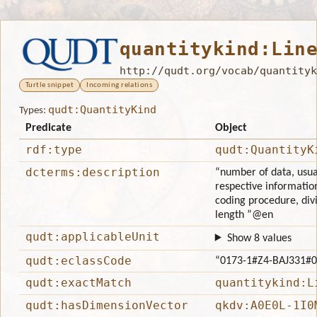
quantitykind:Lin
http://qudt.org/vocab/quantityk
Turtle snippet
Incoming relations
qudt:QuantityKind
Types:
Predicate
Object
rdf:type
qudt:QuantityK
dcterms:description
“number of data, usua
respective information
coding procedure, div
length ”
@en
qudt:applicableUnit
Show 8 values
qudt:eclassCode
“0173-1#Z4-BAJ331#
qudt:exactMatch
quantitykind:L
qudt:hasDimensionVector
qkdv:A0E0L-1I0