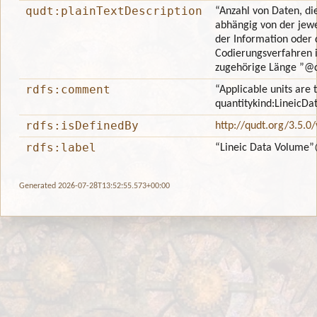
qudt:plainTextDescription
“Anzahl von Daten, di
abhängig von der jewe
der Information oder
Codierungsverfahren is
zugehörige Länge ”
@
rdfs:comment
“Applicable units are 
quantitykind:LineicD
rdfs:isDefinedBy
http://qudt.org/3.5.0
rdfs:label
“Lineic Data Volume”
Generated 2026-07-28T13:52:55.573+00:00