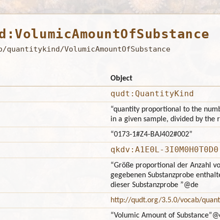
d:VolumicAmountOfSubstance
b/quantitykind/VolumicAmountOfSubstance
Object
qudt:QuantityKind
“quantity proportional to the numb
in a given sample, divided by the 
“0173-1#Z4-BAJ402#002”
qkdv:A1E0L-3I0M0H0T0D0
“Größe proportional der Anzahl von
gegebenen Substanzprobe enthalte
dieser Substanzprobe ”
@de
http://qudt.org/3.5.0/vocab/quant
“Volumic Amount of Substance”
@