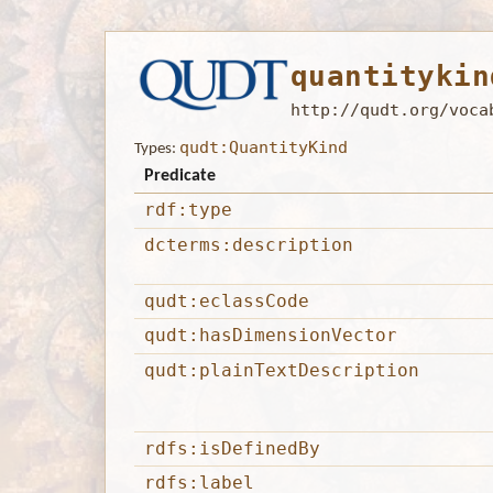
quantitykin
http://qudt.org/voca
qudt:QuantityKind
Types:
Predicate
rdf:type
dcterms:description
qudt:eclassCode
qudt:hasDimensionVector
qudt:plainTextDescription
rdfs:isDefinedBy
rdfs:label