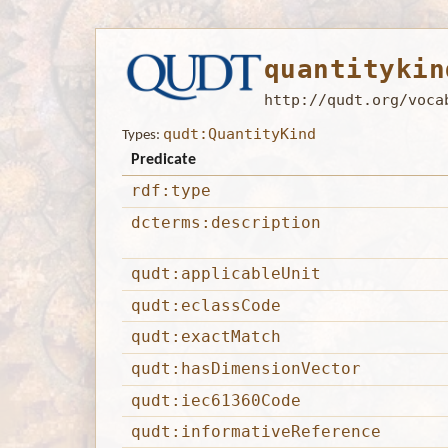
quantitykin
http://qudt.org/voca
qudt:QuantityKind
Types:
Predicate
rdf:type
dcterms:description
qudt:applicableUnit
qudt:eclassCode
qudt:exactMatch
qudt:hasDimensionVector
qudt:iec61360Code
qudt:informativeReference