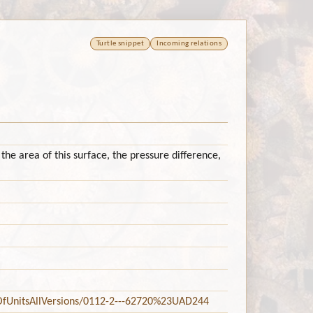
Turtle snippet
Incoming relations
he area of this surface, the pressure difference,
tsOfUnitsAllVersions/0112-2---62720%23UAD244