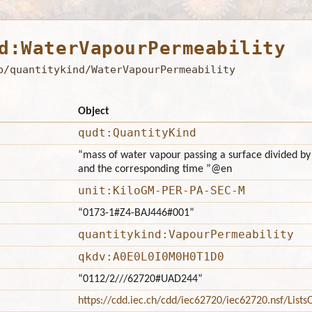
d:WaterVapourPermeability
b/quantitykind/WaterVapourPermeability
Object
qudt:QuantityKind
“mass of water vapour passing a surface divided by t
and the corresponding time ”
@en
unit:KiloGM-PER-PA-SEC-M
“0173-1#Z4-BAJ446#001”
quantitykind:VapourPermeability
qkdv:A0E0L0I0M0H0T1D0
“0112/2///62720#UAD244”
https://cdd.iec.ch/cdd/iec62720/iec62720.nsf/Lis