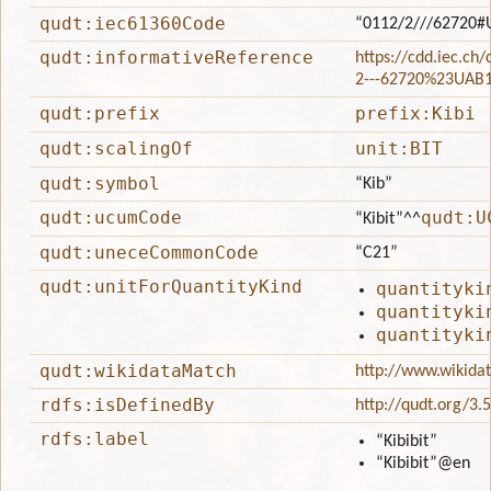
qudt:iec61360Code
“0112/2///62720#
qudt:informativeReference
https://cdd.iec.ch
2---62720%23UAB
qudt:prefix
prefix:Kibi
qudt:scalingOf
unit:BIT
qudt:symbol
“Kib”
qudt:ucumCode
qudt:U
“Kibit”
^^
qudt:uneceCommonCode
“C21”
qudt:unitForQuantityKind
quantityki
quantityki
quantityki
qudt:wikidataMatch
http://www.wikida
rdfs:isDefinedBy
http://qudt.org/3.
rdfs:label
“Kibibit”
“Kibibit”
@en