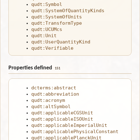
qudt:Symbol
qudt:SystemOfQuantityKinds
qudt:SystemOfUnits
qudt:TransformType
qudt:UCUMcs
qudt:Unit
qudt:UserQuantityKind
qudt:Verifiable
Properties defined
151
dcterms:abstract
qudt:abbreviation
qudt:acronym
qudt:altSymbol
qudt:applicableCGSUnit
qudt:applicableISOUnit
qudt:applicableImperialUnit
qudt:applicablePhysicalConstant
qudt:applicablePlanckUnit