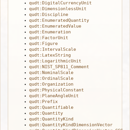
qudt:DigitalCurrencyUnit
qudt:DimensionlessUnit
qudt:Discipline
qudt:EnumeratedQuantity
qudt:EnumeratedValue
qudt:Enumeration
qudt:FactorUnit
qudt:Figure
qudt:IntervalScale
qudt:LatexString
qudt:LogarithmicUnit
qudt:NIST_SP811_Comment
qudt:NominalScale
qudt:OrdinalScale
qudt:Organization
qudt:PhysicalConstant
qudt:PlaneAngleUnit
qudt:Prefix
qudt:Quantifiable
qudt:Quantity
qudt:QuantityKind
qudt:QuantityKindDimensionVector