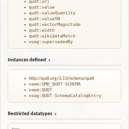
qudt:url
qudt:value
qudt:valueQuantity
qudt:valueSN
qudt:vectorMagnitude
qudt:width
qudt:wikidataMatch
voag:supersededBy
Instances defined
4
http://qudt.org/3.3.0/schema/qudt
vaem:GMD_QUDT-SCHEMA
vaem:QUDT
voag:QUDT-SchemaCatalogEntry
Restricted datatypes
0