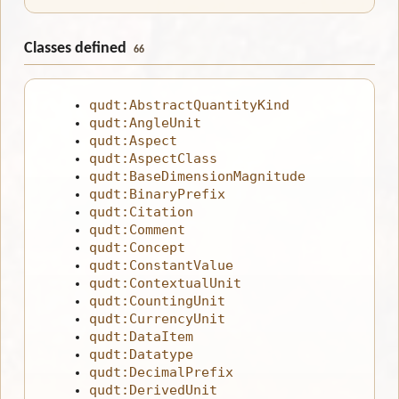
Classes defined
66
qudt:AbstractQuantityKind
qudt:AngleUnit
qudt:Aspect
qudt:AspectClass
qudt:BaseDimensionMagnitude
qudt:BinaryPrefix
qudt:Citation
qudt:Comment
qudt:Concept
qudt:ConstantValue
qudt:ContextualUnit
qudt:CountingUnit
qudt:CurrencyUnit
qudt:DataItem
qudt:Datatype
qudt:DecimalPrefix
qudt:DerivedUnit