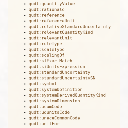
qudt:quantityValue
qudt:rationale
qudt:reference
qudt:referenceUnit
qudt:relativeStandardUncertainty
qudt:relevantQuantityKind
qudt:relevantUnit
qudt:ruleType
qudt:scaleType
qudt:scalingOf
qudt:siExactMatch
qudt:siUnitsExpression
qudt:standardUncertainty
qudt:standardUncertaintySN
qudt:symbol
qudt:systemDefinition
qudt:systemDerivedQuantityKind
qudt:systemDimension
qudt:ucumCode
qudt:udunitsCode
qudt:uneceCommonCode
qudt:unitFor