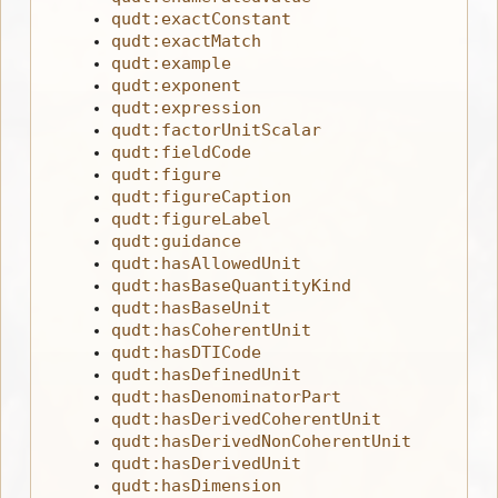
qudt:exactConstant
qudt:exactMatch
qudt:example
qudt:exponent
qudt:expression
qudt:factorUnitScalar
qudt:fieldCode
qudt:figure
qudt:figureCaption
qudt:figureLabel
qudt:guidance
qudt:hasAllowedUnit
qudt:hasBaseQuantityKind
qudt:hasBaseUnit
qudt:hasCoherentUnit
qudt:hasDTICode
qudt:hasDefinedUnit
qudt:hasDenominatorPart
qudt:hasDerivedCoherentUnit
qudt:hasDerivedNonCoherentUnit
qudt:hasDerivedUnit
qudt:hasDimension