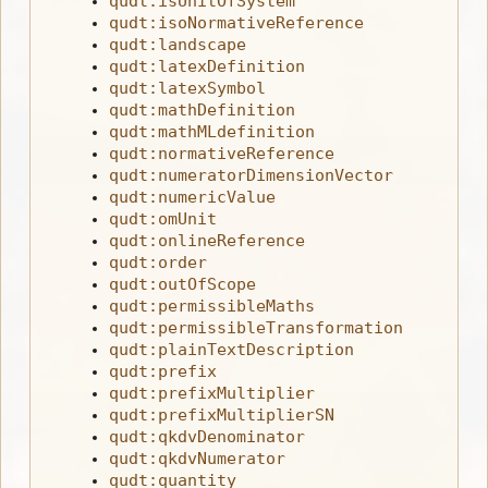
qudt:isUnitOfSystem
qudt:isoNormativeReference
qudt:landscape
qudt:latexDefinition
qudt:latexSymbol
qudt:mathDefinition
qudt:mathMLdefinition
qudt:normativeReference
qudt:numeratorDimensionVector
qudt:numericValue
qudt:omUnit
qudt:onlineReference
qudt:order
qudt:outOfScope
qudt:permissibleMaths
qudt:permissibleTransformation
qudt:plainTextDescription
qudt:prefix
qudt:prefixMultiplier
qudt:prefixMultiplierSN
qudt:qkdvDenominator
qudt:qkdvNumerator
qudt:quantity