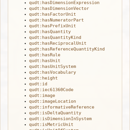
qudt:hasDimensionExpression
qudt:hasDimensionVector
qudt:hasFactorUnit
qudt:hasNumeratorPart
qudt:hasPrefixUnit
qudt:hasQuantity
qudt:hasQuantityKind
qudt:hasReciprocalUnit
qudt:hasReferenceQuantityKind
qudt:hasRule
qudt:hasUnit
qudt:hasUnitSystem
qudt:hasVocabulary
qudt:height
qudt:id
qudt:iec61360Code
qudt:image
qudt:imageLocation
qudt:informativeReference
qudt:isDeltaQuantity
qudt:isDimensionInSystem
qudt:isMetricUnit