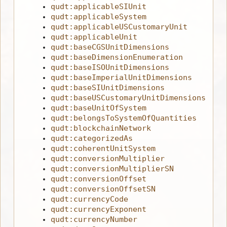
qudt:applicableSIUnit
qudt:applicableSystem
qudt:applicableUSCustomaryUnit
qudt:applicableUnit
qudt:baseCGSUnitDimensions
qudt:baseDimensionEnumeration
qudt:baseISOUnitDimensions
qudt:baseImperialUnitDimensions
qudt:baseSIUnitDimensions
qudt:baseUSCustomaryUnitDimensions
qudt:baseUnitOfSystem
qudt:belongsToSystemOfQuantities
qudt:blockchainNetwork
qudt:categorizedAs
qudt:coherentUnitSystem
qudt:conversionMultiplier
qudt:conversionMultiplierSN
qudt:conversionOffset
qudt:conversionOffsetSN
qudt:currencyCode
qudt:currencyExponent
qudt:currencyNumber