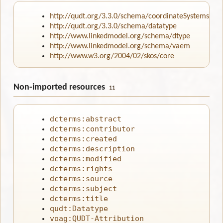
http://qudt.org/3.3.0/schema/coordinateSystems
http://qudt.org/3.3.0/schema/datatype
http://www.linkedmodel.org/schema/dtype
http://www.linkedmodel.org/schema/vaem
http://www.w3.org/2004/02/skos/core
Non-imported resources
11
dcterms:abstract
dcterms:contributor
dcterms:created
dcterms:description
dcterms:modified
dcterms:rights
dcterms:source
dcterms:subject
dcterms:title
qudt:Datatype
voag:QUDT-Attribution